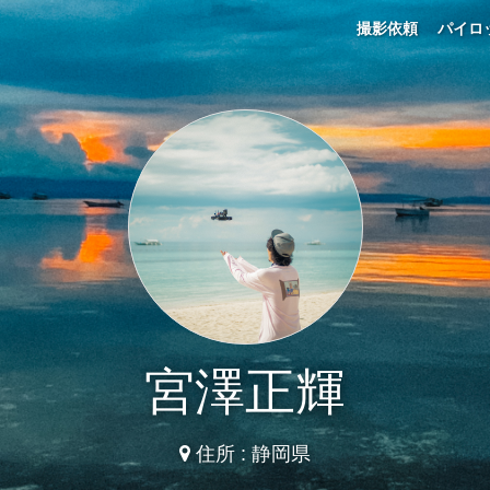
撮影依頼
パイロ
宮澤正輝
住所 : 静岡県